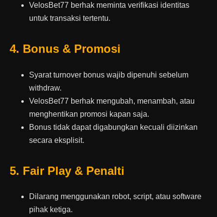
VelosBet77 berhak meminta verifikasi identitas
untuk transaksi tertentu.
4. Bonus & Promosi
Syarat turnover bonus wajib dipenuhi sebelum
withdraw.
VelosBet77 berhak mengubah, menambah, atau
menghentikan promosi kapan saja.
Bonus tidak dapat digabungkan kecuali diizinkan
secara eksplisit.
5. Fair Play & Penalti
Dilarang menggunakan robot, script, atau software
pihak ketiga.