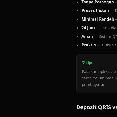
Tanpa Potongan
—
Proses Instan
— D
Minimal Rendah
—
24 Jam
— Tersedia 
Aman
— Sistem QRI
Praktis
— Cukup sc
💡 Tips
Pastikan aplikasi e
saldo belum masuk
pembayaran.
Deposit QRIS v