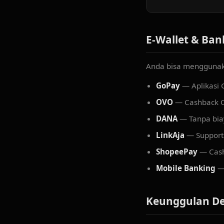
E-Wallet & Ban
Anda bisa menggunaka
GoPay
— Aplikasi G
OVO
— Cashback OV
DANA
— Tanpa bia
LinkAja
— Support
ShopeePay
— Cash
Mobile Banking
— 
Keunggulan De