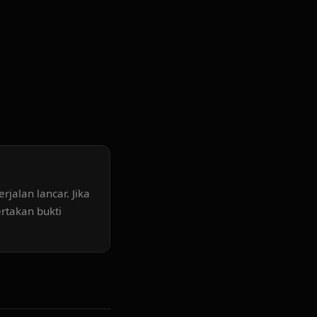
rjalan lancar. Jika
takan bukti