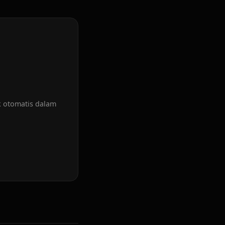
k otomatis dalam