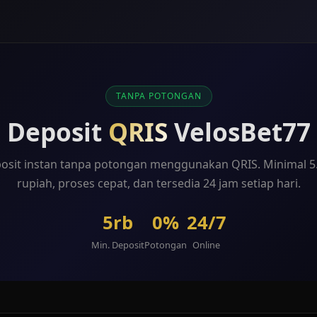
TANPA POTONGAN
Deposit
QRIS
VelosBet77
osit instan tanpa potongan menggunakan QRIS. Minimal 5
rupiah, proses cepat, dan tersedia 24 jam setiap hari.
5rb
0%
24/7
Min. Deposit
Potongan
Online