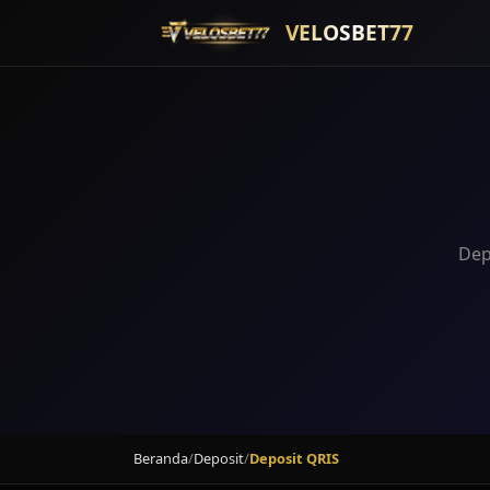
VELOSBET77
Dep
Beranda
/
Deposit
/
Deposit QRIS