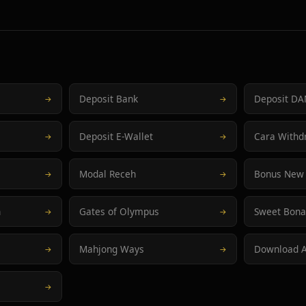
Deposit Bank
Deposit D
→
→
Deposit E-Wallet
Cara Withd
→
→
Modal Receh
Bonus New
→
→
n
Gates of Olympus
Sweet Bona
→
→
Mahjong Ways
Download A
→
→
→