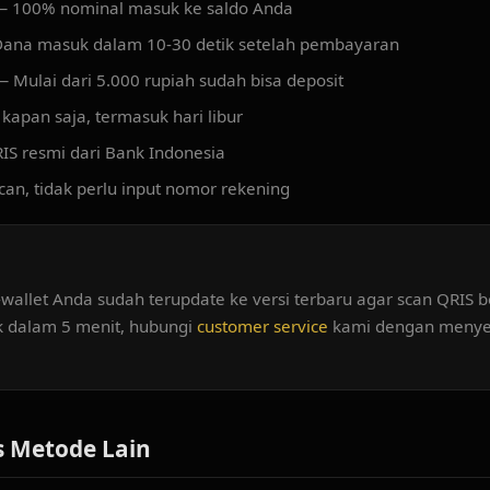
 100% nominal masuk ke saldo Anda
ana masuk dalam 10-30 detik setelah pembayaran
 Mulai dari 5.000 rupiah sudah bisa deposit
kapan saja, termasuk hari libur
S resmi dari Bank Indonesia
an, tidak perlu input nomor rekening
-wallet Anda sudah terupdate ke versi terbaru agar scan QRIS be
 dalam 5 menit, hubungi
customer service
kami dengan menyer
s Metode Lain