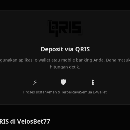
Deposit via QRIS
unakan aplikasi e-wallet atau mobile banking Anda. Dana masu
hitungan detik.
⚡
🛡️
📱
Proses Instan
Aman & Terpercaya
Semua E-Wallet
RIS di VelosBet77