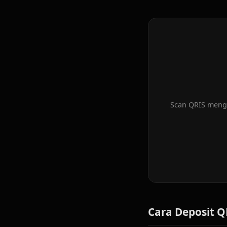
Scan QRIS mengg
Cara Deposit Q