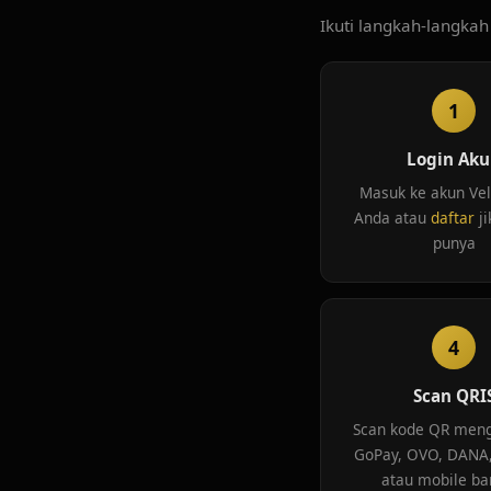
Ikuti langkah-langkah
1
Login Ak
Masuk ke akun Ve
Anda atau
daftar
ji
punya
4
Scan QRI
Scan kode QR men
GoPay, OVO, DANA,
atau mobile ba