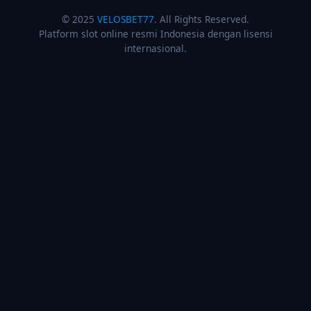
© 2025
VELOSBET77
. All Rights Reserved.
Platform slot online resmi Indonesia dengan lisensi
internasional.