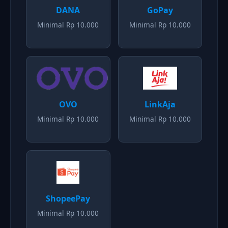
DANA
GoPay
Minimal Rp 10.000
Minimal Rp 10.000
OVO
LinkAja
Minimal Rp 10.000
Minimal Rp 10.000
ShopeePay
Minimal Rp 10.000