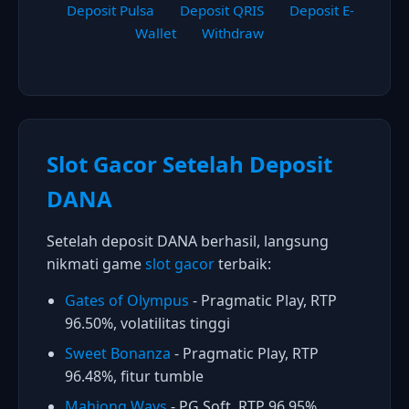
Deposit Pulsa
Deposit QRIS
Deposit E-
Wallet
Withdraw
Slot Gacor Setelah Deposit
DANA
Setelah deposit DANA berhasil, langsung
nikmati game
slot gacor
terbaik:
Gates of Olympus
- Pragmatic Play, RTP
96.50%, volatilitas tinggi
Sweet Bonanza
- Pragmatic Play, RTP
96.48%, fitur tumble
Mahjong Ways
- PG Soft, RTP 96.95%,