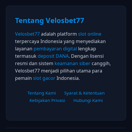
Tentang Velosbet77
Velosbet77
adalah platform
slot online
terpercaya Indonesia yang menyediakan
layanan
pembayaran digital
lengkap
termasuk
deposit DANA
. Dengan lisensi
resmi dan sistem
keamanan siber
canggih,
Velosbet77 menjadi pilihan utama para
pemain
slot gacor
Indonesia.
Tentang Kami
Syarat & Ketentuan
Kebijakan Privasi
Hubungi Kami