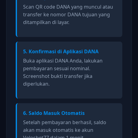
Scan QR code DANA yang muncul atau
transfer ke nomor DANA tujuan yang
ditampilkan di layar.
5. Konfirmasi di Aplikasi DANA
Buka aplikasi DANA Anda, lakukan
pembayaran sesuai nominal.
Screenshot bukti transfer jika
diperlukan.
6. Saldo Masuk Otomatis
Setelah pembayaran berhasil, saldo
akan masuk otomatis ke akun
Velosbet77 dalam 1 menit.