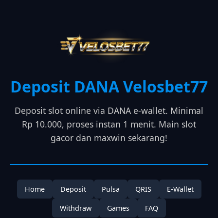
Deposit DANA Velosbet77
Deposit slot online via DANA e-wallet. Minimal
Rp 10.000, proses instan 1 menit. Main slot
gacor dan maxwin sekarang!
Home
Deposit
Pulsa
QRIS
E-Wallet
Withdraw
Games
FAQ