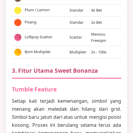
Plum / Lemon
Standar
4x Bet
Pisang
Standar
2x Bet
Memicu
Lollipop Scatter
Scatter
Freespin
Bom Multiplier
Multiplier
2x - 100x
3. Fitur Utama Sweet Bonanza
Tumble Feature
Setiap kali terjadi kemenangan, simbol yang
menang akan meledak dan hilang dari grid.
Simbol baru jatuh dari atas untuk mengisi posisi
kosong. Proses ini berulang selama terus ada
kombinasi kemenangan baru, memungkinkan