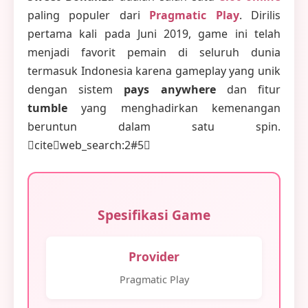
paling populer dari
Pragmatic Play
. Dirilis
pertama kali pada Juni 2019, game ini telah
menjadi favorit pemain di seluruh dunia
termasuk Indonesia karena gameplay yang unik
dengan sistem
pays anywhere
dan fitur
tumble
yang menghadirkan kemenangan
beruntun dalam satu spin.
citeweb_search:2#5
Spesifikasi Game
Provider
Pragmatic Play