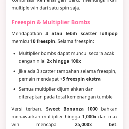
multiple win dari satu spin saja.
Freespin & Multiplier Bombs
Mendapatkan
4 atau lebih scatter lollipop
memicu
10 freespin
. Selama freespin:
Multiplier bombs dapat muncul secara acak
dengan nilai
2x hingga 100x
Jika ada 3 scatter tambahan selama freespin,
pemain mendapat
+5 freespin ekstra
Semua multiplier dijumlahkan dan
diterapkan pada total kemenangan tumble
Versi terbaru
Sweet Bonanza 1000
bahkan
menawarkan multiplier hingga
1,000x
dan max
win mencapai
25,000x bet
.