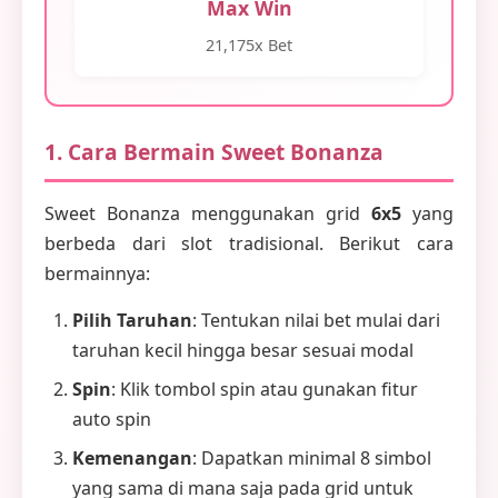
Max Win
21,175x Bet
1. Cara Bermain Sweet Bonanza
Sweet Bonanza menggunakan grid
6x5
yang
berbeda dari slot tradisional. Berikut cara
bermainnya:
Pilih Taruhan
: Tentukan nilai bet mulai dari
taruhan kecil hingga besar sesuai modal
Spin
: Klik tombol spin atau gunakan fitur
auto spin
Kemenangan
: Dapatkan minimal 8 simbol
yang sama di mana saja pada grid untuk