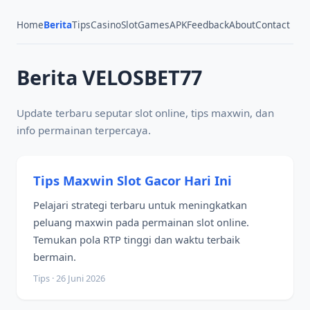
Home
Berita
Tips
Casino
Slot
Games
APK
Feedback
About
Contact
Berita VELOSBET77
Update terbaru seputar slot online, tips maxwin, dan
info permainan terpercaya.
Tips Maxwin Slot Gacor Hari Ini
Pelajari strategi terbaru untuk meningkatkan
peluang maxwin pada permainan slot online.
Temukan pola RTP tinggi dan waktu terbaik
bermain.
Tips · 26 Juni 2026