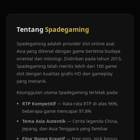
Tentang
Spadegaming
Spadegaming adalah provider slot online asal
Asia yang dikenal dengan game bertema budaya
oriental dan mitologi. Didirikan pada tahun 2013,
Spadegaming telah merilis lebih dari 100 game
slot dengan kualitas grafis HD dan gameplay
yang menarik.
Keunggulan utama Spadegaming terletak pada:
RTP Kompetitif
— Rata-rata RTP di atas 96%,
beberapa game mencapai 97.8%
Tema Asia Autentik
— Cerita legenda China,
Jepang, dan Asia Tenggara yang familiar
Fitur Bonus Kreatif
— Free spin, pick bonus,