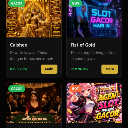
GACOR
NEW
Caishen
Fist of Gold
Dewa kekayaan China
Tema kung fu dengan fitur
dengan bonus berlimpah
expanding wild
RTP 97.5%
Main
RTP 96.9%
Main
GACOR
HOT