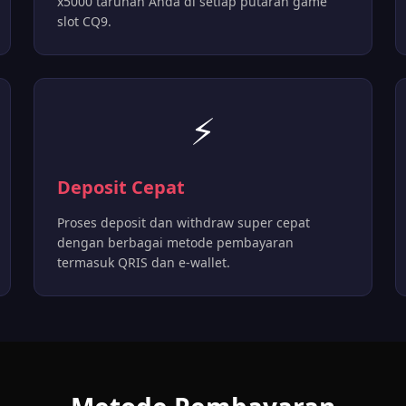
x5000 taruhan Anda di setiap putaran game
slot CQ9.
⚡
Deposit Cepat
Proses deposit dan withdraw super cepat
dengan berbagai metode pembayaran
termasuk QRIS dan e-wallet.