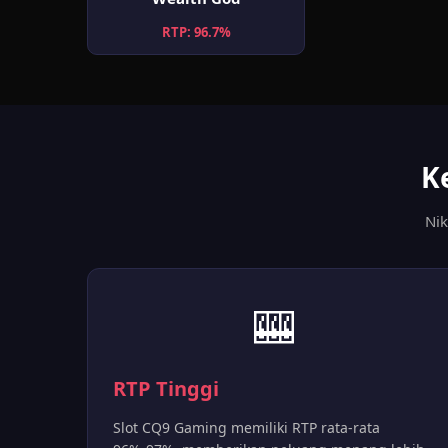
RTP: 96.7%
K
Nik
🎰
RTP Tinggi
Slot CQ9 Gaming memiliki RTP rata-rata