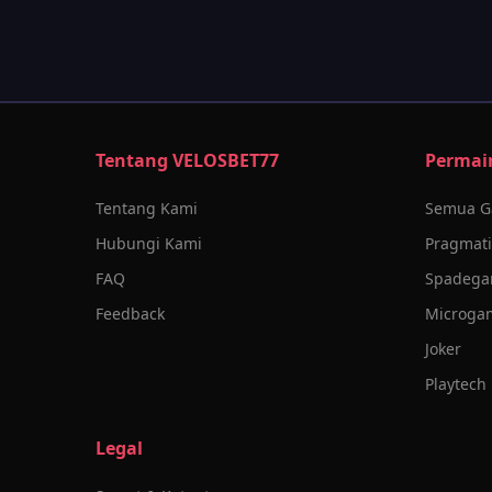
Tentang VELOSBET77
Permai
Tentang Kami
Semua 
Hubungi Kami
Pragmati
FAQ
Spadega
Feedback
Microga
Joker
Playtech
Legal