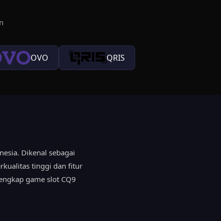
n
OVO
QRIS
nesia. Dikenal sebagai
alitas tinggi dan fitur
lengkap game slot CQ9