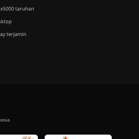
 x5000 taruhan
sktop
lay terjamin
nesia