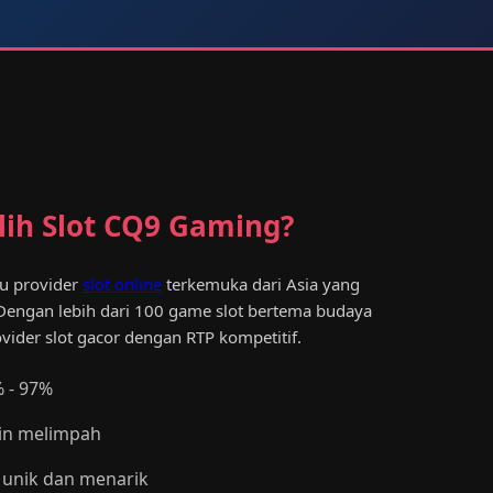
ih Slot CQ9 Gaming?
u provider
slot online
terkemuka dari Asia yang
 Dengan lebih dari 100 game slot bertema budaya
vider slot gacor dengan RTP kompetitif.
% - 97%
pin melimpah
 unik dan menarik