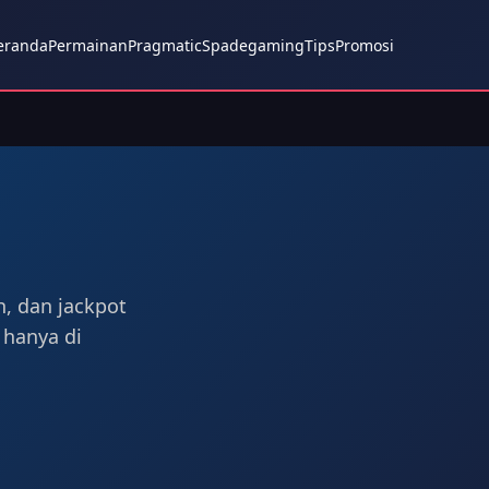
eranda
Permainan
Pragmatic
Spadegaming
Tips
Promosi
h, dan jackpot
 hanya di