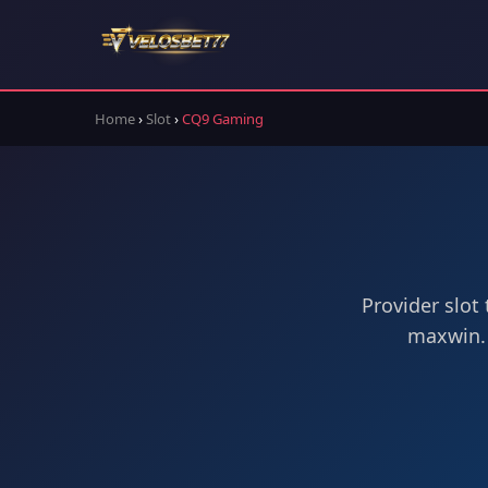
Home
›
Slot
›
CQ9 Gaming
Provider slot
maxwin. 