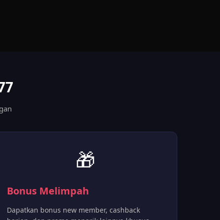
77
ngan
🎁
Bonus Melimpah
Dapatkan bonus new member, cashback