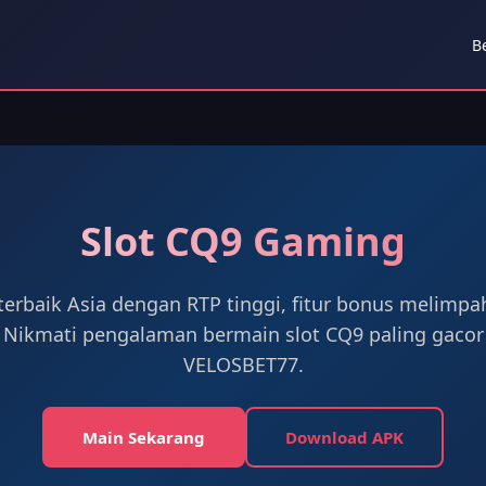
B
Slot CQ9 Gaming
 terbaik Asia dengan RTP tinggi, fitur bonus melimpa
Nikmati pengalaman bermain slot CQ9 paling gacor
VELOSBET77.
Main Sekarang
Download APK