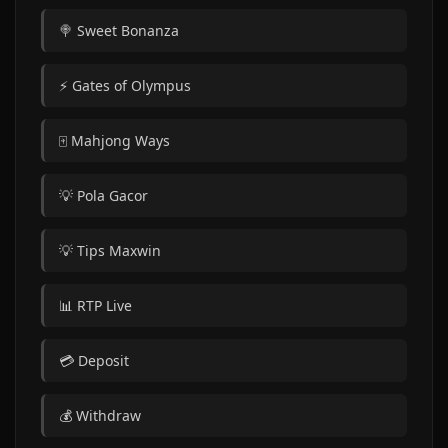
🍭 Sweet Bonanza
⚡ Gates of Olympus
🀄 Mahjong Ways
💡 Pola Gacor
💡 Tips Maxwin
📊 RTP Live
💳 Deposit
💰 Withdraw