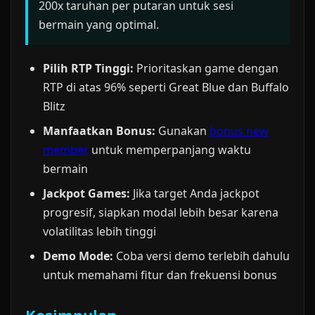
200x taruhan per putaran untuk sesi
bermain yang optimal.
Pilih RTP Tinggi:
Prioritaskan game dengan
RTP di atas 96% seperti Great Blue dan Buffalo
Blitz
Manfaatkan Bonus:
Gunakan
bonus new
member
untuk memperpanjang waktu
bermain
Jackpot Games:
Jika target Anda jackpot
progresif, siapkan modal lebih besar karena
volatilitas lebih tinggi
Demo Mode:
Coba versi demo terlebih dahulu
untuk memahami fitur dan frekuensi bonus
Kesimpulan