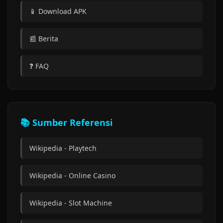
📱 Download APK
📰 Berita
❓ FAQ
📚 Sumber Referensi
Wikipedia - Playtech
Wikipedia - Online Casino
Wikipedia - Slot Machine